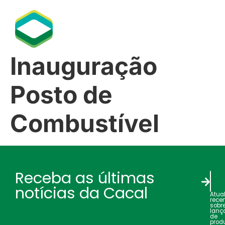
Inauguração
Posto de
Combustível
Receba as últimas
notícias da Cacal
Atua
rece
sobr
lanç
de
produ