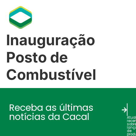
Inauguração
Posto de
Combustível
Receba as últimas
notícias da Cacal
Atua
rece
sobr
lanç
de
produ