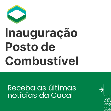
Inauguração
Posto de
Combustível
Receba as últimas
notícias da Cacal
Atua
rece
sobr
lanç
de
produ