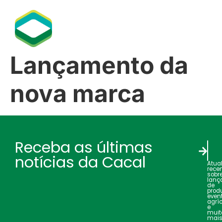
Lançamento da
nova marca
Receba as últimas
notícias da Cacal
Atua
rece
sobr
lanç
de
produ
even
agrí
e
muit
mais