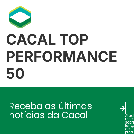
CACAL TOP
PERFORMANCE
50
Receba as últimas
notícias da Cacal
Atua
rece
sobr
lanç
de
produ