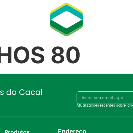
HOS 80
as da Cacal
Atualizações recentes sobre la
Endereço
Produtos