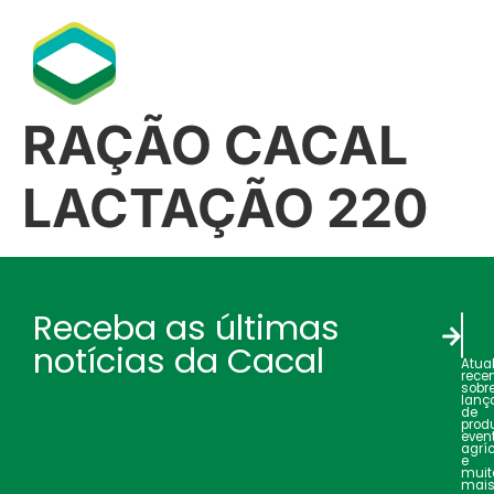
RAÇÃO CACAL
LACTAÇÃO 220
Receba as últimas
notícias da Cacal
Atua
rece
sobr
lanç
de
produ
even
agrí
e
muit
mais