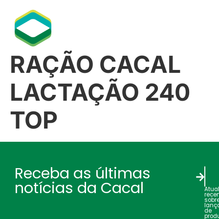
RAÇÃO CACAL
LACTAÇÃO 240
ΤΟΡ
Receba as últimas
notícias da Cacal
Atua
rece
sobr
lanç
de
produ