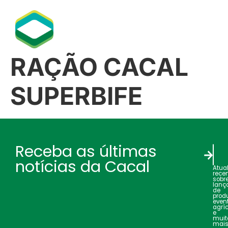
RAÇÃO CACAL
SUPERBIFE
Receba as últimas
notícias da Cacal
Atua
rece
sobr
lanç
de
produ
even
agrí
e
muit
mais