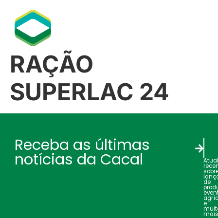
RAÇÃO
SUPERLAC 24
Receba as últimas
notícias da Cacal
Atua
rece
sobr
lanç
de
produ
even
agrí
e
muit
mais