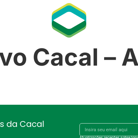
ivo Cacal – 
as da Cacal
Atualizações recentes sobre la