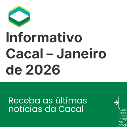
Informativo
Cacal – Janeiro
de 2026
Receba as últimas
notícias da Cacal
Atua
rece
sobr
lanç
de
produ