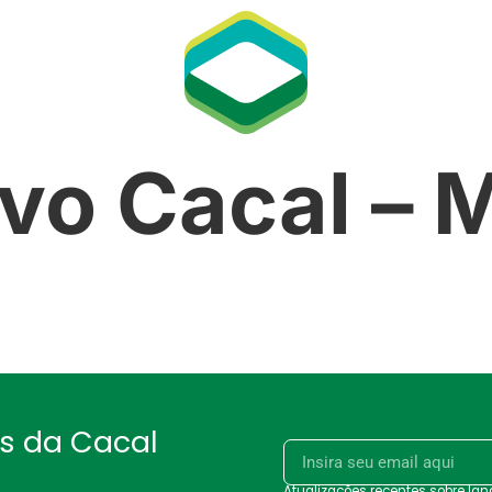
ivo Cacal – 
as da Cacal
Atualizações recentes sobre la