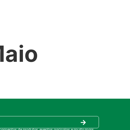
PRODUTOS
SERVIÇOS
CONTATO
Maio
nçamentos de produtos, eventos agrícolas e muito mais.