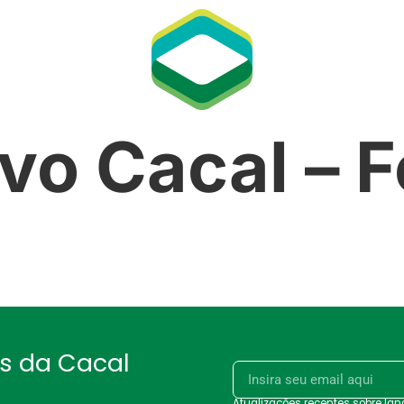
vo Cacal – F
as da Cacal
Atualizações recentes sobre la