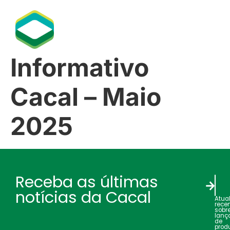
Informativo
Cacal – Maio
2025
Receba as últimas
notícias da Cacal
Atua
rece
sobr
lanç
de
produ